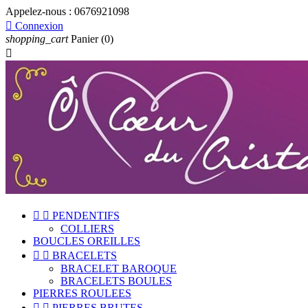
Appelez-nous :
0676921098

Connexion
shopping_cart
Panier
(0)



PENDENTIFS
COLLIERS
BOUCLES OREILLES


BRACELETS
BRACELET BAROQUE
BRACELETS BOULES
PIERRES ROULEES


PIERRES BRUTES