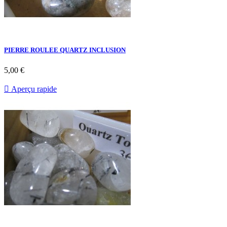
PIERRE ROULEE QUARTZ INCLUSION
5,00 €

Aperçu rapide