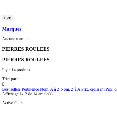

ok
Marques
Aucune marque
PIERRES ROULEES
PIERRES ROULEES
Il y a 14 produits.
Trier par :

Best sellers
Pertinence
Nom, A à Z
Nom, Z à A
Prix, croissant
Prix, d
Affichage 1-12 de 14 article(s)
Active filters