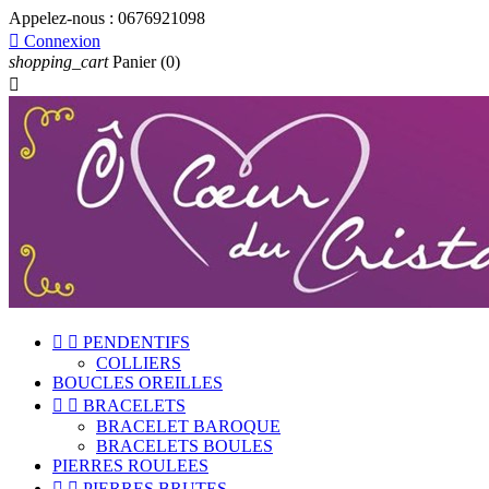
Appelez-nous :
0676921098

Connexion
shopping_cart
Panier
(0)



PENDENTIFS
COLLIERS
BOUCLES OREILLES


BRACELETS
BRACELET BAROQUE
BRACELETS BOULES
PIERRES ROULEES


PIERRES BRUTES