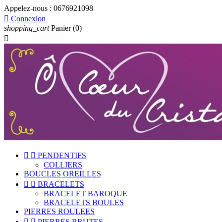
Appelez-nous :
0676921098

Connexion
shopping_cart
Panier
(0)



PENDENTIFS
COLLIERS
BOUCLES OREILLES


BRACELETS
BRACELET BAROQUE
BRACELETS BOULES
PIERRES ROULEES


PIERRES BRUTES