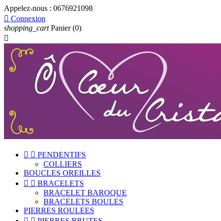
Appelez-nous :
0676921098

Connexion
shopping_cart
Panier
(0)



PENDENTIFS
COLLIERS
BOUCLES OREILLES


BRACELETS
BRACELET BAROQUE
BRACELETS BOULES
PIERRES ROULEES


PIERRES BRUTES