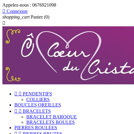
Appelez-nous :
0676921098

Connexion
shopping_cart
Panier
(0)



PENDENTIFS
COLLIERS
BOUCLES OREILLES


BRACELETS
BRACELET BAROQUE
BRACELETS BOULES
PIERRES ROULEES


PIERRES BRUTES