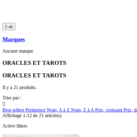

ok
Marques
Aucune marque
ORACLES ET TAROTS
ORACLES ET TAROTS
Il y a 21 produits.
Trier par :

Best sellers
Pertinence
Nom, A à Z
Nom, Z à A
Prix, croissant
Prix, d
Affichage 1-12 de 21 article(s)
Active filters