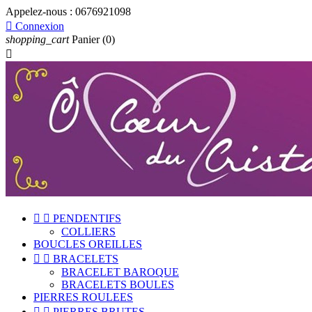
Appelez-nous :
0676921098

Connexion
shopping_cart
Panier
(0)



PENDENTIFS
COLLIERS
BOUCLES OREILLES


BRACELETS
BRACELET BAROQUE
BRACELETS BOULES
PIERRES ROULEES


PIERRES BRUTES